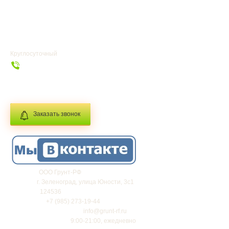
УСЛУГИ
ГЛАВНАЯ
Круглосуточный
+7 (985) 273-19-44
info@grunt-rf.ru
Заказать звонок
Фирма:
ООО Грунт-РФ
Адрес:
г.
Зеленоград
,
улица Юности, 3с1
Индекс:
124536
Телефон:
+7 (985) 273-19-44
Электронная почта:
info@grunt-rf.ru
График работы:
9:00-21:00, ежедневно