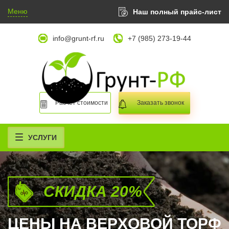
Меню
Наш полный прайс-лист
info@grunt-rf.ru
+7 (985) 273-19-44
Расчет стоимости
Заказать звонок
УСЛУГИ
СКИДКА 20%
ЦЕНЫ НА ВЕРXОВОЙ ТОРФ